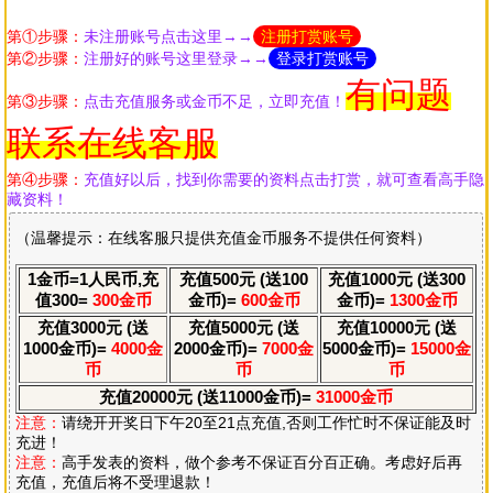
第①步骤：
未注册账号点击这里→→
注册打赏账号
第②步骤：
注册好的账号这里登录→→
登录打赏账号
有问题
第③步骤：
点击充值服务或金币不足，立即充值！
联系在线客服
第④步骤：
充值好以后，找到你需要的资料点击打赏，就可查看高手隐
藏资料！
（温馨提示：在线客服只提供充值金币服务不提供任何资料）
1金币=1人民币,充
充值500元 (送100
充值1000元 (送300
值300=
300金币
金币)=
600金币
金币)=
1300金币
充值3000元 (送
充值5000元 (送
充值10000元 (送
1000金币)=
4000金
2000金币)=
7000金
5000金币)=
15000金
币
币
币
充值20000元 (送11000金币)=
31000金币
注意：
请绕开开奖日下午20至21点充值,否则工作忙时不保证能及时
充进！
注意：
高手发表的资料，做个参考不保证百分百正确。考虑好后再
充值，充值后将不受理退款！