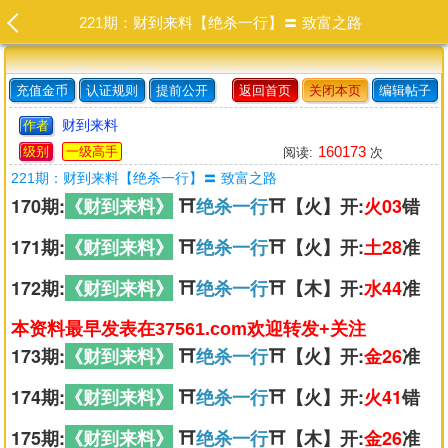
221期：财到来料【绝杀一行】〓 致富之路
充值金币
认证规则
提前公开
返回首页
关闭本页
编辑帖子
财到来料
作者
160173
级别
一级高手
阅读:
次
221期：财到来料【绝杀一行】〓 致富之路
170期:
《财到来料》
⛩️
绝杀一行
⛩️【火】开:
火03
错
171期:
《财到来料》
⛩️
绝杀一行
⛩️【火】开:
土28
准
172期:
《财到来料》
⛩️
绝杀一行
⛩️【木】开:
水44
准
本资料最早发表在37561.com欢迎转发+关注
173期:
《财到来料》
⛩️
绝杀一行
⛩️【火】开:
金26
准
174期:
《财到来料》
⛩️
绝杀一行
⛩️【火】开:
火41
错
175期:
《财到来料》
⛩️
绝杀一行
⛩️【木】开:
金26
准