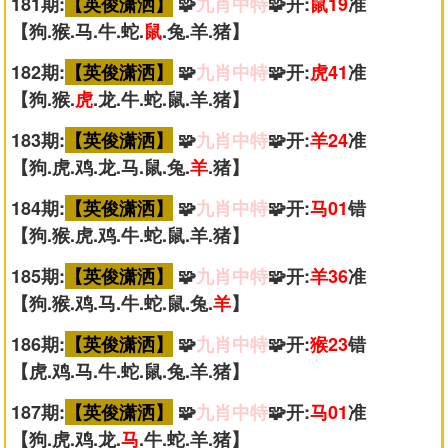
181期:
【英俊潇洒】
🧩
九肖中特
🧩开:
鼠19
准
【狗.猴.马.牛.蛇.
鼠
.兔.羊.猪】
182期:
【英俊潇洒】
🧩
九肖中特
🧩开:
虎41
准
【狗.猴.
虎
.龙.牛.蛇.鼠.羊.猪】
183期:
【英俊潇洒】
🧩
九肖中特
🧩开:
羊24
准
【狗.虎.鸡.龙.马.鼠.兔.
羊
.猪】
184期:
【英俊潇洒】
🧩
九肖中特
🧩开:
马01
错
【狗.猴.虎.鸡.牛.蛇.鼠.羊.猪】
185期:
【英俊潇洒】
🧩
九肖中特
🧩开:
羊36
准
【狗.猴.鸡.马.牛.蛇.鼠.兔.
羊
】
186期:
【英俊潇洒】
🧩
九肖中特
🧩开:
猴23
错
【虎.鸡.马.牛.蛇.鼠.兔.羊.猪】
187期:
【英俊潇洒】
🧩
九肖中特
🧩开:
马01
准
【狗.虎.鸡.龙.
马
.牛.蛇.羊.猪】