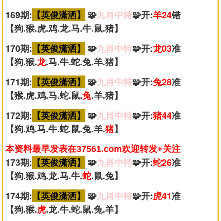
169期:
【英俊潇洒】
🧩
九肖中特
🧩开:
羊24
错
【狗.猴.虎.鸡.龙.马.牛.鼠.猪】
170期:
【英俊潇洒】
🧩
九肖中特
🧩开:
龙03
准
【狗.猴.
龙
.马.牛.蛇.兔.羊.猪】
171期:
【英俊潇洒】
🧩
九肖中特
🧩开:
兔28
准
【猴.虎.鸡.马.蛇.鼠.
兔
.羊.猪】
172期:
【英俊潇洒】
🧩
九肖中特
🧩开:
猪44
准
【狗.鸡.马.牛.蛇.鼠.兔.羊.
猪
】
本资料最早发表在37561.com欢迎转发+关注
173期:
【英俊潇洒】
🧩
九肖中特
🧩开:
蛇26
准
【狗.猴.鸡.龙.马.牛.
蛇
.鼠.兔】
174期:
【英俊潇洒】
🧩
九肖中特
🧩开:
虎41
准
【狗.猴.
虎
.龙.牛.蛇.鼠.兔.羊】