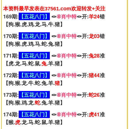
本资料最早发表在37561.com欢迎转发+关注
169期:
【五花八门】
🪢
⑧肖中特
🪢开:
羊24
错
【狗.猴.虎.鸡.龙.马.牛.猪】
170期:
【五花八门】
🪢
⑧肖中特
🪢开:
龙03
错
【狗.猴.虎.鸡.马.蛇.兔.猪】
171期:
【五花八门】
🪢
⑧肖中特
🪢开:
兔28
准
【虎.龙.马.蛇.鼠.
兔
.羊.猪】
172期:
【五花八门】
🪢
⑧肖中特
🪢开:
猪44
准
【狗.猴.龙.牛.蛇.兔.羊.
猪
】
173期:
【五花八门】
🪢
⑧肖中特
🪢开:
蛇26
准
【狗.猴.鸡.龙.
蛇
.兔.羊.猪】
174期:
【五花八门】
🪢
⑧肖中特
🪢开:
虎41
准
【猴.
虎
.龙.马.蛇.鼠.羊.猪】