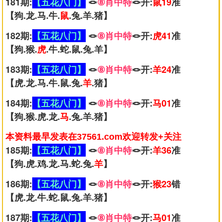
181期:
【五花八门】
🪢
⑧肖中特
🪢开:
鼠19
准
【狗.龙.马.牛.
鼠
.兔.羊.猪】
182期:
【五花八门】
🪢
⑧肖中特
🪢开:
虎41
准
【狗.猴.
虎
.牛.蛇.鼠.兔.羊】
183期:
【五花八门】
🪢
⑧肖中特
🪢开:
羊24
准
【虎.龙.马.牛.鼠.兔.
羊
.猪】
184期:
【五花八门】
🪢
⑧肖中特
🪢开:
马01
准
【狗.猴.虎.龙.
马
.兔.羊.猪】
本资料最早发表在37561.com欢迎转发+关注
185期:
【五花八门】
🪢
⑧肖中特
🪢开:
羊36
准
【狗.虎.鸡.龙.马.蛇.兔.
羊
】
186期:
【五花八门】
🪢
⑧肖中特
🪢开:
猴23
错
【虎.龙.牛.蛇.鼠.兔.羊.猪】
187期:
【五花八门】
🪢
⑧肖中特
🪢开:
马01
准