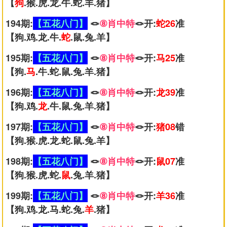
【
狗
.猴.虎.龙.牛.蛇.羊.猪】
194期:
【五花八门】
🪢
⑧肖中特
🪢开:
蛇26
准
【狗.鸡.龙.牛.
蛇
.鼠.兔.羊】
195期:
【五花八门】
🪢
⑧肖中特
🪢开:
马25
准
【狗.
马
.牛.蛇.鼠.兔.羊.猪】
196期:
【五花八门】
🪢
⑧肖中特
🪢开:
龙39
准
【狗.鸡.
龙
.牛.鼠.兔.羊.猪】
197期:
【五花八门】
🪢
⑧肖中特
🪢开:
猪08
错
【狗.猴.虎.龙.蛇.鼠.兔.羊】
198期:
【五花八门】
🪢
⑧肖中特
🪢开:
鼠07
准
【狗.猴.虎.蛇.
鼠
.兔.羊.猪】
199期:
【五花八门】
🪢
⑧肖中特
🪢开:
羊36
准
【狗.鸡.龙.马.蛇.兔.
羊
.猪】