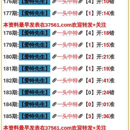
176期:
【爱特先生】
🥖
一头中特
🥖【4】开:
10
错
177期:
【爱特先生】
🥖
一头中特
🥖【
1
】开:
14
准
本资料最早发表在37561.com欢迎转发+关注
178期:
【爱特先生】
🥖
一头中特
🥖【4】开:
18
错
179期:
【爱特先生】
🥖
一头中特
🥖【
1
】开:
15
准
180期:
【爱特先生】
🥖
一头中特
🥖【
2
】开:
21
准
181期:
【爱特先生】
🥖
一头中特
🥖【
1
】开:
19
准
182期:
【爱特先生】
🥖
一头中特
🥖【
4
】开:
41
准
183期:
【爱特先生】
🥖
一头中特
🥖【0】开:
24
错
184期:
【爱特先生】
🥖
一头中特
🥖【
0
】开:
01
准
185期:
【爱特先生】
🥖
一头中特
🥖【
3
】开:
36
准
本资料最早发表在37561.com欢迎转发+关注