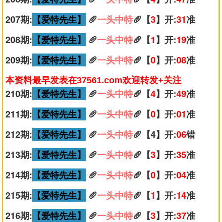
207期:
【爱特先生】
🥖
一头中特
🥖【
3
】开:
31
准
208期:
【爱特先生】
🥖
一头中特
🥖【
1
】开:
19
准
209期:
【爱特先生】
🥖
一头中特
🥖【
0
】开:
08
准
本资料最早发表在37561.com欢迎转发+关注
210期:
【爱特先生】
🥖
一头中特
🥖【
4
】开:
49
准
211期:
【爱特先生】
🥖
一头中特
🥖【
0
】开:
01
准
212期:
【爱特先生】
🥖
一头中特
🥖【4】开:
06
错
213期:
【爱特先生】
🥖
一头中特
🥖【
3
】开:
35
准
214期:
【爱特先生】
🥖
一头中特
🥖【
0
】开:
04
准
215期:
【爱特先生】
🥖
一头中特
🥖【
1
】开:
14
准
216期:
【爱特先生】
🥖
一头中特
🥖【
3
】开:
37
准