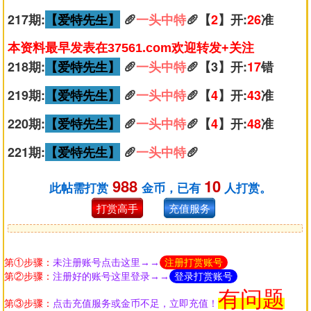
217期:
【爱特先生】
🥖
一头中特
🥖【
2
】开:
26
准
本资料最早发表在37561.com欢迎转发+关注
218期:
【爱特先生】
🥖
一头中特
🥖【3】开:
17
错
219期:
【爱特先生】
🥖
一头中特
🥖【
4
】开:
43
准
220期:
【爱特先生】
🥖
一头中特
🥖【
4
】开:
48
准
221期:
【爱特先生】
🥖
一头中特
🥖
988
10
此帖需打赏
金币，已有
人打赏。
打赏高手
充值服务
第①步骤：
未注册账号点击这里→→
注册打赏账号
第②步骤：
注册好的账号这里登录→→
登录打赏账号
有问题
第③步骤：
点击充值服务或金币不足，立即充值！