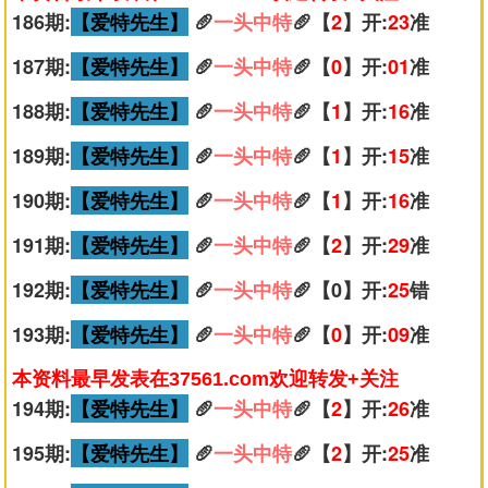
186期:
【爱特先生】
🥖
一头中特
🥖【
2
】开:
23
准
187期:
【爱特先生】
🥖
一头中特
🥖【
0
】开:
01
准
188期:
【爱特先生】
🥖
一头中特
🥖【
1
】开:
16
准
189期:
【爱特先生】
🥖
一头中特
🥖【
1
】开:
15
准
190期:
【爱特先生】
🥖
一头中特
🥖【
1
】开:
16
准
191期:
【爱特先生】
🥖
一头中特
🥖【
2
】开:
29
准
192期:
【爱特先生】
🥖
一头中特
🥖【0】开:
25
错
193期:
【爱特先生】
🥖
一头中特
🥖【
0
】开:
09
准
本资料最早发表在37561.com欢迎转发+关注
194期:
【爱特先生】
🥖
一头中特
🥖【
2
】开:
26
准
195期:
【爱特先生】
🥖
一头中特
🥖【
2
】开:
25
准