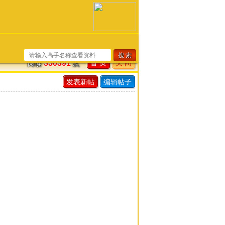
首 页
关 闭
350391
阅读
次
发表新帖
编辑帖子