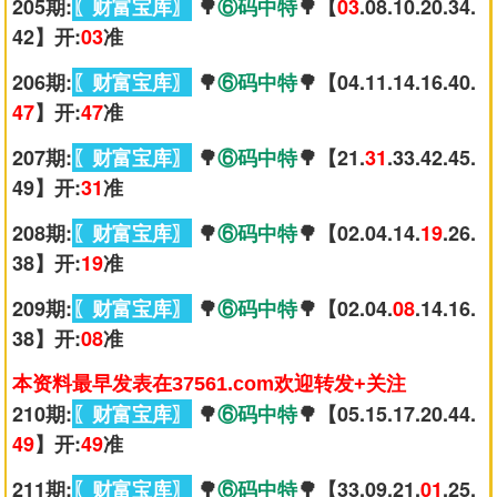
205期:
〖财富宝库〗
🌳
⑥码中特
🌳【
03
.08.10.20.34.
42】开:
03
准
206期:
〖财富宝库〗
🌳
⑥码中特
🌳【04.11.14.16.40.
47
】开:
47
准
207期:
〖财富宝库〗
🌳
⑥码中特
🌳【21.
31
.33.42.45.
49】开:
31
准
208期:
〖财富宝库〗
🌳
⑥码中特
🌳【02.04.14.
19
.26.
38】开:
19
准
209期:
〖财富宝库〗
🌳
⑥码中特
🌳【02.04.
08
.14.16.
38】开:
08
准
本资料最早发表在37561.com欢迎转发+关注
210期:
〖财富宝库〗
🌳
⑥码中特
🌳【05.15.17.20.44.
49
】开:
49
准
211期:
〖财富宝库〗
🌳
⑥码中特
🌳【33.09.21.
01
.25.