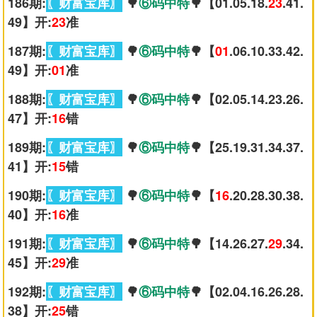
186期:
〖财富宝库〗
🌳
⑥码中特
🌳【01.05.18.
23
.41.
49】开:
23
准
187期:
〖财富宝库〗
🌳
⑥码中特
🌳【
01
.06.10.33.42.
49】开:
01
准
188期:
〖财富宝库〗
🌳
⑥码中特
🌳【02.05.14.23.26.
47】开:
16
错
189期:
〖财富宝库〗
🌳
⑥码中特
🌳【25.19.31.34.37.
41】开:
15
错
190期:
〖财富宝库〗
🌳
⑥码中特
🌳【
16
.20.28.30.38.
40】开:
16
准
191期:
〖财富宝库〗
🌳
⑥码中特
🌳【14.26.27.
29
.34.
45】开:
29
准
192期:
〖财富宝库〗
🌳
⑥码中特
🌳【02.04.16.26.28.
38】开:
25
错