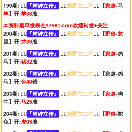
199期: 🏃‍♀️
『树碑立传』
🏃‍♀️
家野主二肖
🏃‍♀️【
家禽
-马
羊
】开:
羊
36
准
本资料最早发表在37561.com欢迎转发+关注
200期: 🏃‍♀️
『树碑立传』
🏃‍♀️
家野主二肖
🏃‍♀️【
野兽
-
龙
鼠】开:
龙
39
准
201期: 🏃‍♀️
『树碑立传』
🏃‍♀️
家野主二肖
🏃‍♀️【
家禽
-鸡
马】开:
猪
32
准
202期: 🏃‍♀️
『树碑立传』
🏃‍♀️
家野主二肖
🏃‍♀️【家禽-鸡
马】开:
兔40
错
203期: 🏃‍♀️
『树碑立传』
🏃‍♀️
家野主二肖
🏃‍♀️【
家禽
-狗
牛】开:
马
25
准
204期: 🏃‍♀️
『树碑立传』
🏃‍♀️
家野主二肖
🏃‍♀️【
野兽
-蛇
兔】开:
虎
05
准