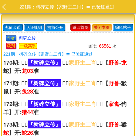
221期：树碑立传【家野主二肖】〓 已验证通过
充值金币
认证规则
提前公开
返回首页
关闭本页
编辑帖子
树碑立传
作者
66561
级别
一级高手
阅读:
次
221期：树碑立传【家野主二肖】〓 已验证通过
170期: 🏃‍♀️
『树碑立传』
🏃‍♀️
家野主二肖
🏃‍♀️【
野兽
-
龙
蛇】开:
龙
03
准
171期: 🏃‍♀️
『树碑立传』
🏃‍♀️
家野主二肖
🏃‍♀️【
野兽
-猴
鼠】开:
兔
28
准
172期: 🏃‍♀️
『树碑立传』
🏃‍♀️
家野主二肖
🏃‍♀️【
家禽
-狗
羊】开:
猪
44
准
173期: 🏃‍♀️
『树碑立传』
🏃‍♀️
家野主二肖
🏃‍♀️【
野兽
-猴
蛇
】开:
蛇
26
准