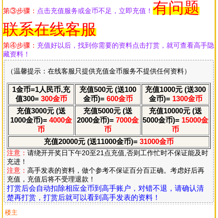
有问题
第③步骤：
点击充值服务或金币不足，立即充值！
联系在线客服
第④步骤：
充值好以后，找到你需要的资料点击打赏，就可查看高手隐
藏资料！
（温馨提示：在线客服只提供充值金币服务不提供任何资料）
1金币=1人民币,充
充值500元 (送100
充值1000元 (送300
值300=
300金币
金币)=
600金币
金币)=
1300金币
充值3000元 (送
充值5000元 (送
充值10000元 (送
1000金币)=
4000金
2000金币)=
7000金
5000金币)=
15000金
币
币
币
充值20000元 (送11000金币)=
31000金币
注意：
请绕开开奖日下午20至21点充值,否则工作忙时不保证能及时
充进！
注意：
高手发表的资料，做个参考不保证百分百正确。考虑好后再
充值，充值后将不受理退款！
打赏后会自动扣除相应金币到高手账户，对错不退，请确认清
楚再打赏，打赏后就可以看到高手发表的资料！
楼主