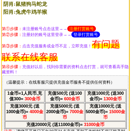
阴肖:鼠猪狗马蛇龙
阳肖:兔虎牛鸡羊猴
第①步骤：
未注册账号点击这里→→
注册打赏账号
第②步骤：
注册好的账号这里登录→→
登录打赏账号
有问题
第③步骤：
点击充值服务或金币不足，立即充值！
联系在线客服
第④步骤：
充值好以后，找到你需要的资料点击打赏，就可查看高手隐
藏资料！
（温馨提示：在线客服只提供充值金币服务不提供任何资料）
1金币=1人民币,充
充值500元 (送100
充值1000元 (送300
值300=
300金币
金币)=
600金币
金币)=
1300金币
充值3000元 (送
充值5000元 (送
充值10000元 (送
1000金币)=
4000金
2000金币)=
7000金
5000金币)=
15000金
币
币
币
充值20000元 (送11000金币)=
31000金币