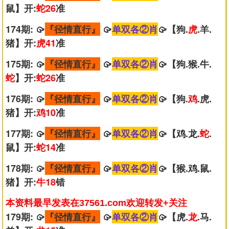
鼠】开:
蛇26
准
174期: 🥠
『径情直行』
🥠
单双各②肖
🥠【狗.
虎
.羊.
猪】开:
虎41
准
175期: 🥠
『径情直行』
🥠
单双各②肖
🥠【狗.猴.牛.
蛇
】开:
蛇26
准
176期: 🥠
『径情直行』
🥠
单双各②肖
🥠【狗.
鸡
.虎.
猪】开:
鸡10
准
177期: 🥠
『径情直行』
🥠
单双各②肖
🥠【鸡.龙.
蛇
.
鼠】开:
蛇14
准
178期: 🥠
『径情直行』
🥠
单双各②肖
🥠【猴.鸡.鼠.
猪】开:
牛18
错
本资料最早发表在37561.com欢迎转发+关注
179期: 🥠
『径情直行』
🥠
单双各②肖
🥠【虎.
龙
.马.