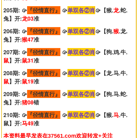
205期: 🥠
『径情直行』
🥠
单双各②肖
🥠【猴.
龙
.蛇.
兔】开:
龙03
准
206期: 🥠
『径情直行』
🥠
单双各②肖
🥠【狗.
猴
.龙.
兔】开:
猴47
准
207期: 🥠
『径情直行』
🥠
单双各②肖
🥠【狗.鸡.牛.
鼠
】开:
鼠31
准
208期: 🥠
『径情直行』
🥠
单双各②肖
🥠【龙.马.牛.
鼠
】开:
鼠19
准
209期: 🥠
『径情直行』
🥠
单双各②肖
🥠【狗.马.蛇.
兔】开:
猪08
错
210期: 🥠
『径情直行』
🥠
单双各②肖
🥠【猴.
马
.牛.
鼠】开:
马49
准
本资料最早发表在37561.com欢迎转发+关注