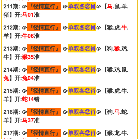
211期: 🥠
『径情直行』
🥠
单双各②肖
🥠【
马
.鼠.羊.
猪】开:
马01
准
212期: 🥠
『径情直行』
🥠
单双各②肖
🥠【猴.虎.
牛
.
羊】开:
牛06
准
213期: 🥠
『径情直行』
🥠
单双各②肖
🥠【狗.
猴
.鸡.
牛】开:
猴35
准
214期: 🥠
『径情直行』
🥠
单双各②肖
🥠【猴.鸡.鼠.
兔
】开:
兔04
准
215期: 🥠
『径情直行』
🥠
单双各②肖
🥠【猴.虎.牛.
羊】开:
蛇14
错
216期: 🥠
『径情直行』
🥠
单双各②肖
🥠【狗.
马
.蛇.
羊】开:
马37
准
217期: 🥠
『径情直行』
🥠
单双各②肖
🥠【猴.龙.牛.