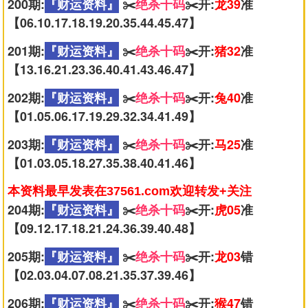
200期:
『财运资料』
✂️
绝杀十码
✂️开:
龙39
准
【06.10.17.18.19.20.35.44.45.47】
201期:
『财运资料』
✂️
绝杀十码
✂️开:
猪32
准
【13.16.21.23.36.40.41.43.46.47】
202期:
『财运资料』
✂️
绝杀十码
✂️开:
兔40
准
【01.05.06.17.19.29.32.34.41.49】
203期:
『财运资料』
✂️
绝杀十码
✂️开:
马25
准
【01.03.05.18.27.35.38.40.41.46】
本资料最早发表在37561.com欢迎转发+关注
204期:
『财运资料』
✂️
绝杀十码
✂️开:
虎05
准
【09.12.17.18.21.24.36.39.40.48】
205期:
『财运资料』
✂️
绝杀十码
✂️开:
龙03
错
【02.03.04.07.08.21.35.37.39.46】
206期:
『财运资料』
✂️
绝杀十码
✂️开:
猴47
错