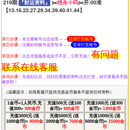
219期:
『财运资料』
✂️
绝杀十码
✂️开:00准
【13.16.22.27.29.34.39.40.41.44】
第①步骤：
未注册账号点击这里→→
注册打赏账号
第②步骤：
注册好的账号这里登录→→
登录打赏账号
有问题
第③步骤：
点击充值服务或金币不足，立即充值！
联系在线客服
第④步骤：
充值好以后，找到你需要的资料点击打赏，就可查看高手隐
藏资料！
（温馨提示：在线客服只提供充值金币服务不提供任何资料）
1金币=1人民币,充
充值500元 (送100
充值1000元 (送300
值300=
300金币
金币)=
600金币
金币)=
1300金币
充值3000元 (送
充值5000元 (送
充值10000元 (送
1000金币)=
4000金
2000金币)=
7000金
5000金币)=
15000金
币
币
币