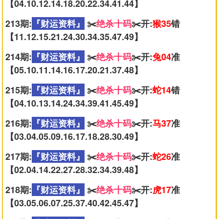
【04.10.12.14.18.20.22.34.41.44】
213期:
『财运资料』
✂️
绝杀十码
✂️开:
猴35
错
【11.12.15.21.24.30.34.35.47.49】
214期:
『财运资料』
✂️
绝杀十码
✂️开:
兔04
准
【05.10.11.14.16.17.20.21.37.48】
215期:
『财运资料』
✂️
绝杀十码
✂️开:
蛇14
错
【04.10.13.14.24.34.39.41.45.49】
216期:
『财运资料』
✂️
绝杀十码
✂️开:
马37
准
【03.04.05.09.16.17.18.28.30.49】
217期:
『财运资料』
✂️
绝杀十码
✂️开:
蛇26
准
【02.04.14.22.27.28.32.34.39.48】
218期:
『财运资料』
✂️
绝杀十码
✂️开:
虎17
准
【03.05.06.07.25.37.40.42.45.47】