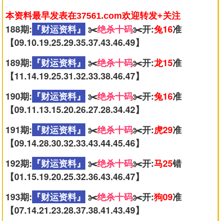
本资料最早发表在37561.com欢迎转发+关注
188期:
『财运资料』
✂️
绝杀十码
✂️开:
兔16
准
【09.10.19.25.29.35.37.43.46.49】
189期:
『财运资料』
✂️
绝杀十码
✂️开:
龙15
准
【11.14.19.25.31.32.33.38.46.47】
190期:
『财运资料』
✂️
绝杀十码
✂️开:
兔16
准
【09.11.13.15.20.26.27.28.34.42】
191期:
『财运资料』
✂️
绝杀十码
✂️开:
虎29
准
【09.14.28.30.32.33.43.44.45.46】
192期:
『财运资料』
✂️
绝杀十码
✂️开:
马25
错
【01.15.19.20.25.32.36.43.46.47】
193期:
『财运资料』
✂️
绝杀十码
✂️开:
狗09
准
【07.14.21.23.28.37.38.41.43.49】