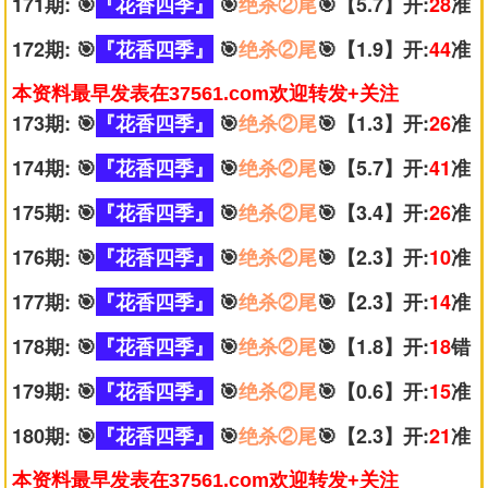
171期: 🎯
『花香四季』
🎯
绝杀②尾
🎯【5.7】开:
28
准
172期: 🎯
『花香四季』
🎯
绝杀②尾
🎯【1.9】开:
44
准
本资料最早发表在37561.com欢迎转发+关注
173期: 🎯
『花香四季』
🎯
绝杀②尾
🎯【1.3】开:
26
准
174期: 🎯
『花香四季』
🎯
绝杀②尾
🎯【5.7】开:
41
准
175期: 🎯
『花香四季』
🎯
绝杀②尾
🎯【3.4】开:
26
准
176期: 🎯
『花香四季』
🎯
绝杀②尾
🎯【2.3】开:
10
准
177期: 🎯
『花香四季』
🎯
绝杀②尾
🎯【2.3】开:
14
准
178期: 🎯
『花香四季』
🎯
绝杀②尾
🎯【1.8】开:
18
错
179期: 🎯
『花香四季』
🎯
绝杀②尾
🎯【0.6】开:
15
准
180期: 🎯
『花香四季』
🎯
绝杀②尾
🎯【2.3】开:
21
准
本资料最早发表在37561.com欢迎转发+关注