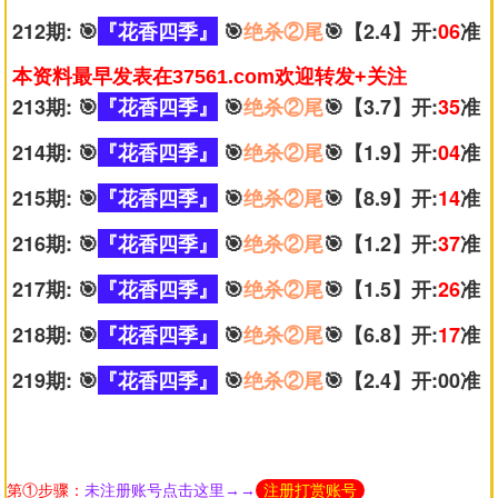
212期: 🎯
『花香四季』
🎯
绝杀②尾
🎯【2.4】开:
06
准
本资料最早发表在37561.com欢迎转发+关注
213期: 🎯
『花香四季』
🎯
绝杀②尾
🎯【3.7】开:
35
准
214期: 🎯
『花香四季』
🎯
绝杀②尾
🎯【1.9】开:
04
准
215期: 🎯
『花香四季』
🎯
绝杀②尾
🎯【8.9】开:
14
准
216期: 🎯
『花香四季』
🎯
绝杀②尾
🎯【1.2】开:
37
准
217期: 🎯
『花香四季』
🎯
绝杀②尾
🎯【1.5】开:
26
准
218期: 🎯
『花香四季』
🎯
绝杀②尾
🎯【6.8】开:
17
准
219期: 🎯
『花香四季』
🎯
绝杀②尾
🎯【2.4】开:00准
第①步骤：
未注册账号点击这里→→
注册打赏账号