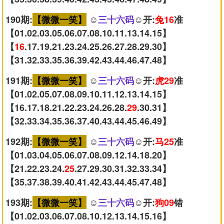
190期:
【微微一笑】
☺️
三十六码
☺️开:
兔16
准
【01.02.03.05.06.07.08.10.11.13.14.15】
【
16
.17.19.21.23.24.25.26.27.28.29.30】
【31.32.33.35.36.39.42.43.44.46.47.48】
191期:
【微微一笑】
☺️
三十六码
☺️开:
虎29
准
【01.02.05.07.08.09.10.11.12.13.14.15】
【16.17.18.21.22.23.24.26.28.
29
.30.31】
【32.33.34.35.36.37.40.43.44.45.46.49】
192期:
【微微一笑】
☺️
三十六码
☺️开:
马25
准
【01.03.04.05.06.07.08.09.12.14.18.20】
【21.22.23.24.
25
.27.29.30.31.32.33.34】
【35.37.38.39.40.41.42.43.44.45.47.48】
193期:
【微微一笑】
☺️
三十六码
☺️开:
狗09
错
【01.02.03.06.07.08.10.12.13.14.15.16】