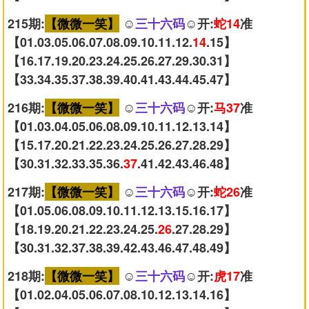
215期:
【微微一笑】
☺️
三十六码
☺️开:
蛇14
准
【01.03.05.06.07.08.09.10.11.12.
14
.15】
【16.17.19.20.23.24.25.26.27.29.30.31】
【33.34.35.37.38.39.40.41.43.44.45.47】
216期:
【微微一笑】
☺️
三十六码
☺️开:
马37
准
【01.03.04.05.06.08.09.10.11.12.13.14】
【15.17.20.21.22.23.24.25.26.27.28.29】
【30.31.32.33.35.36.
37
.41.42.43.46.48】
217期:
【微微一笑】
☺️
三十六码
☺️开:
蛇26
准
【01.05.06.08.09.10.11.12.13.15.16.17】
【18.19.20.21.22.23.24.25.
26
.27.28.29】
【30.31.32.37.38.39.42.43.46.47.48.49】
218期:
【微微一笑】
☺️
三十六码
☺️开:
虎17
准
【01.02.04.05.06.07.08.10.12.13.14.16】