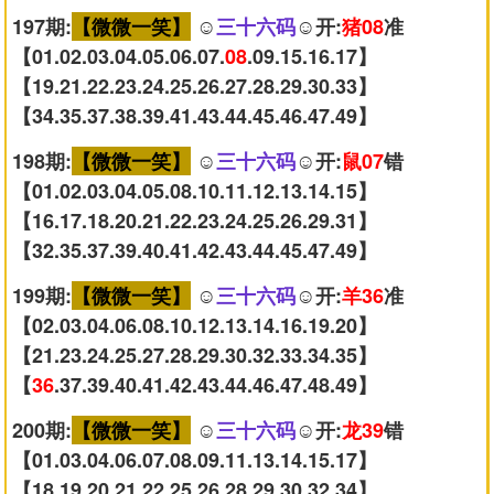
197期:
【微微一笑】
☺️
三十六码
☺️开:
猪08
准
【01.02.03.04.05.06.07.
08
.09.15.16.17】
【19.21.22.23.24.25.26.27.28.29.30.33】
【34.35.37.38.39.41.43.44.45.46.47.49】
198期:
【微微一笑】
☺️
三十六码
☺️开:
鼠07
错
【01.02.03.04.05.08.10.11.12.13.14.15】
【16.17.18.20.21.22.23.24.25.26.29.31】
【32.35.37.39.40.41.42.43.44.45.47.49】
199期:
【微微一笑】
☺️
三十六码
☺️开:
羊36
准
【02.03.04.06.08.10.12.13.14.16.19.20】
【21.23.24.25.27.28.29.30.32.33.34.35】
【
36
.37.39.40.41.42.43.44.46.47.48.49】
200期:
【微微一笑】
☺️
三十六码
☺️开:
龙39
错
【01.03.04.06.07.08.09.11.13.14.15.17】
【18.19.20.21.22.25.26.28.29.30.32.34】