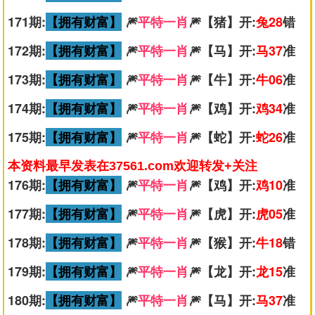
171期:
【拥有财富】
🎆
平特一肖
🎆【猪】开:
兔28
错
172期:
【拥有财富】
🎆
平特一肖
🎆【马】开:
马37
准
173期:
【拥有财富】
🎆
平特一肖
🎆【牛】开:
牛06
准
174期:
【拥有财富】
🎆
平特一肖
🎆【鸡】开:
鸡34
准
175期:
【拥有财富】
🎆
平特一肖
🎆【蛇】开:
蛇26
准
本资料最早发表在37561.com欢迎转发+关注
176期:
【拥有财富】
🎆
平特一肖
🎆【鸡】开:
鸡10
准
177期:
【拥有财富】
🎆
平特一肖
🎆【虎】开:
虎05
准
178期:
【拥有财富】
🎆
平特一肖
🎆【猴】开:
牛18
错
179期:
【拥有财富】
🎆
平特一肖
🎆【龙】开:
龙15
准
180期:
【拥有财富】
🎆
平特一肖
🎆【马】开:
马37
准