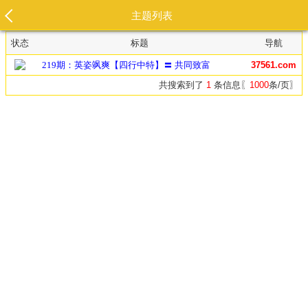
主题列表
状态
标题
导航
219期：英姿飒爽【四行中特】〓 共同致富
37561.com
共搜索到了
1
条信息〖
1000
条/页〗