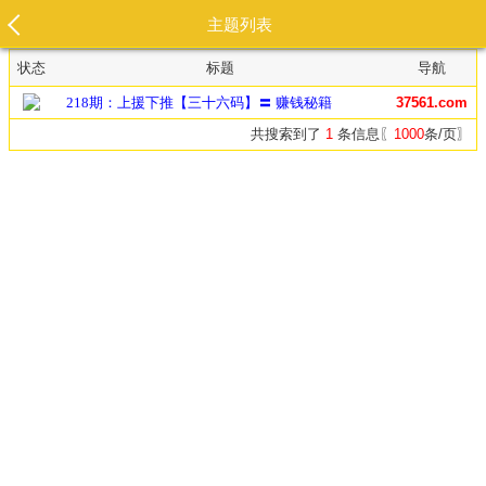
主题列表
状态
标题
导航
218期：上援下推【三十六码】〓 赚钱秘籍
37561.com
共搜索到了
1
条信息〖
1000
条/页〗