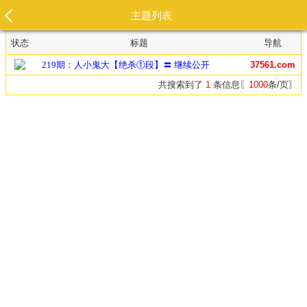
主题列表
状态
标题
导航
219期：人小鬼大【绝杀①段】〓 继续公开
37561.com
共搜索到了
1
条信息〖
1000
条/页〗