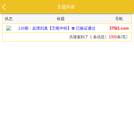
主题列表
状态
标题
导航
220期：反璞归真【⑦尾中特】〓 已验证通过
37561.com
共搜索到了
1
条信息〖
1000
条/页〗