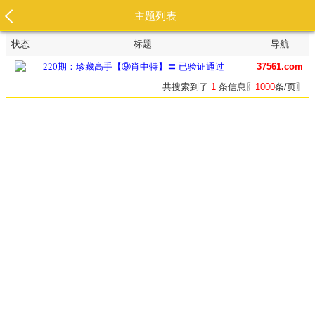
主题列表
状态
标题
导航
220期：珍藏高手【⑨肖中特】〓 已验证通过
37561.com
共搜索到了
1
条信息〖
1000
条/页〗