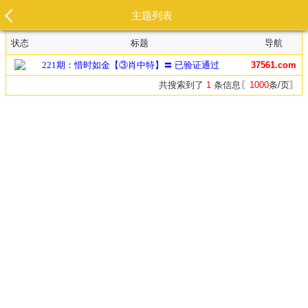
主题列表
状态
标题
导航
221期：惜时如金【③肖中特】〓 已验证通过
37561.com
共搜索到了
1
条信息〖
1000
条/页〗